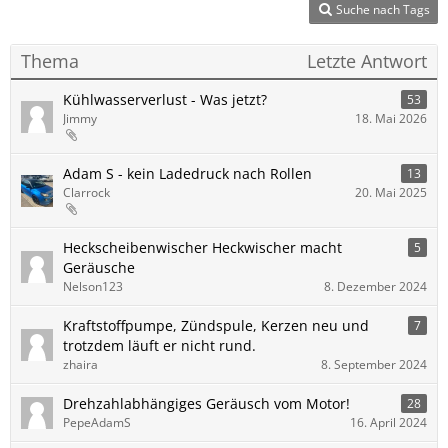
Suche nach Tags
Thema
Letzte Antwort
Kühlwasserverlust - Was jetzt?
53
Jimmy
18. Mai 2026
Adam S - kein Ladedruck nach Rollen
13
Clarrock
20. Mai 2025
Heckscheibenwischer Heckwischer macht
5
Geräusche
Nelson123
8. Dezember 2024
Kraftstoffpumpe, Zündspule, Kerzen neu und
7
trotzdem läuft er nicht rund.
zhaira
8. September 2024
Drehzahlabhängiges Geräusch vom Motor!
28
PepeAdamS
16. April 2024