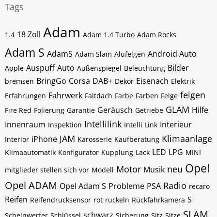
Tags
Adam
18 Zoll
1.4
Adam 1.4 Turbo
Adam Rocks
Adam S
AdamS
Android Auto
Adam Slam
Alufelgen
Auspuff
Auto
Bilder
Apple
Außenspiegel
Beleuchtung
BringGo
Corsa
DAB+
Eisenach
bremsen
Dekor
Elektrik
felgen
Fahrwerk
Erfahrungen
Faltdach
Farbe
Farben
Felge
GLAM
Geräusch
Hilfe
Fire Red
Folierung
Garantie
Getriebe
Intellilink
Innenraum
Interieur
Inspektion
Intelli Link
JAM
Klimaanlage
iPhone
Interior
Karosserie
Kaufberatung
LED
LPG
Klimaautomatik
Konfigurator
Kupplung
Lack
MINI
Opel
Motor
neu
Musik
mitglieder stellen sich vor
Modell
Opel ADAM
Radio
Opel Adam S
Probleme
PSA
recaro
Reifen
S
Reifendrucksensor
rot
ruckeln
Rückfahrkamera
SLAM
schwarz
Scheinwerfer
Schlüssel
Sicherung
Sitz
Sitze