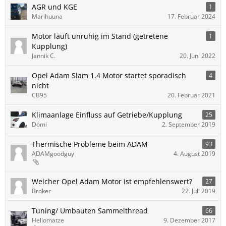
AGR und KGE
1
Marihuuna
17. Februar 2024
Motor läuft unruhig im Stand (getretene
1
Kupplung)
Jannik C.
20. Juni 2022
Opel Adam Slam 1.4 Motor startet sporadisch
4
nicht
CB95
20. Februar 2021
Klimaanlage Einfluss auf Getriebe/Kupplung
25
Domi
2. September 2019
Thermische Probleme beim ADAM
93
ADAMgoodguy
4. August 2019
Welcher Opel Adam Motor ist empfehlenswert?
27
Broker
22. Juli 2019
Tuning/ Umbauten Sammelthread
66
Hellomatze
9. Dezember 2017