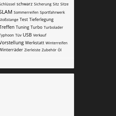
schwarz
Schlüssel
Sicherung
Sitz
Sitze
SLAM
Sommerreifen
Sportfahrwerk
Test
Tieferlegung
Stoßstange
Treffen
Tuning
Turbo
Turbolader
USB
Typhoon
Tüv
Verkauf
Vorstellung
Werkstatt
Winterreifen
Winterräder
Zierleiste
Zubehör
Öl