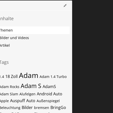
Inhalte
Themen
Bilder und Videos
Artikel
Tags
Adam
18 Zoll
1.4
Adam 1.4 Turbo
Adam S
AdamS
Adam Rocks
Android Auto
Adam Slam
Alufelgen
Auspuff
Auto
Apple
Außenspiegel
Bilder
BringGo
Beleuchtung
bremsen