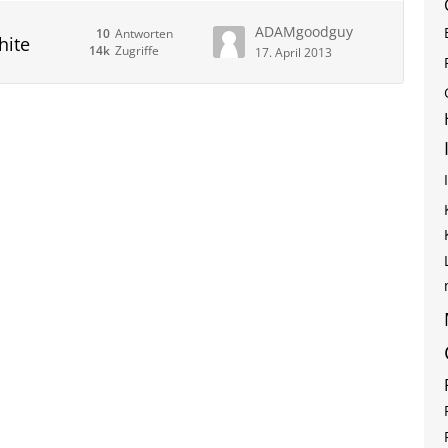
ADAMgoodguy
10
Antworten
hite
14k
Zugriffe
17. April 2013