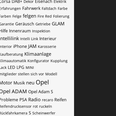
Corsa
DAB+
Eisenach
Dekor
Elektrik
Fahrwerk
Erfahrungen
Faltdach
Farbe
felgen
Farben
Felge
Fire Red
Folierung
GLAM
Geräusch
Garantie
Getriebe
Hilfe
Innenraum
Inspektion
Intellilink
Interieur
Intelli Link
JAM
iPhone
Interior
Karosserie
Klimaanlage
Kaufberatung
Klimaautomatik
Konfigurator
Kupplung
LED
LPG
Lack
MINI
mitglieder stellen sich vor
Modell
Opel
Motor
neu
Musik
Opel ADAM
Opel Adam S
Radio
Probleme
PSA
Reifen
recaro
Reifendrucksensor
rot
ruckeln
S
Rückfahrkamera
Scheinwerfer