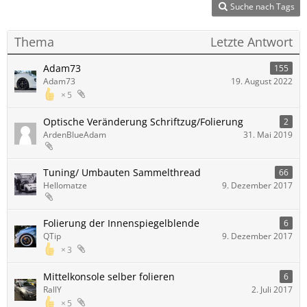
Suche nach Tags
Thema
Letzte Antwort
Adam73
155
Adam73
19. August 2022
5
Optische Veränderung Schriftzug/Folierung
2
ArdenBlueAdam
31. Mai 2019
Tuning/ Umbauten Sammelthread
66
Hellomatze
9. Dezember 2017
Folierung der Innenspiegelblende
6
QTip
9. Dezember 2017
3
Mittelkonsole selber folieren
6
RallY
2. Juli 2017
5