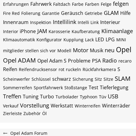
felgen
Fahrwerk
Erfahrungen
Faltdach
Farbe
Farben
Felge
GLAM
Geräusch
Hilfe
Fire Red
Folierung
Garantie
Getriebe
Intellilink
Innenraum
Interieur
Inspektion
Intelli Link
JAM
Klimaanlage
iPhone
Interior
Karosserie
Kaufberatung
LED
LPG
Klimaautomatik
Konfigurator
Kupplung
Lack
MINI
Opel
Motor
neu
Musik
mitglieder stellen sich vor
Modell
Opel ADAM
Radio
Opel Adam S
Probleme
PSA
recaro
Reifen
S
Reifendrucksensor
rot
ruckeln
Rückfahrkamera
SLAM
schwarz
Scheinwerfer
Schlüssel
Sicherung
Sitz
Sitze
Test
Tieferlegung
Sommerreifen
Sportfahrwerk
Stoßstange
Treffen
USB
Tuning
Turbo
Turbolader
Typhoon
Tüv
Vorstellung
Werkstatt
Winterräder
Verkauf
Winterreifen
Zierleiste
Zubehör
Öl
Opel Adam Forum