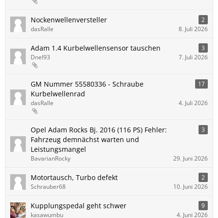
Nockenwellenversteller
2
dasRalle
8. Juli 2026
Adam 1.4 Kurbelwellensensor tauschen
3
Dnel93
7. Juli 2026
GM Nummer 55580336 - Schraube
17
Kurbelwellenrad
dasRalle
4. Juli 2026
Opel Adam Rocks Bj. 2016 (116 PS) Fehler:
3
Fahrzeug demnächst warten und
Leistungsmangel
BavarianRocky
29. Juni 2026
Motortausch, Turbo defekt
2
Schrauber68
10. Juni 2026
Kupplungspedal geht schwer
9
kasawumbu
4. Juni 2026