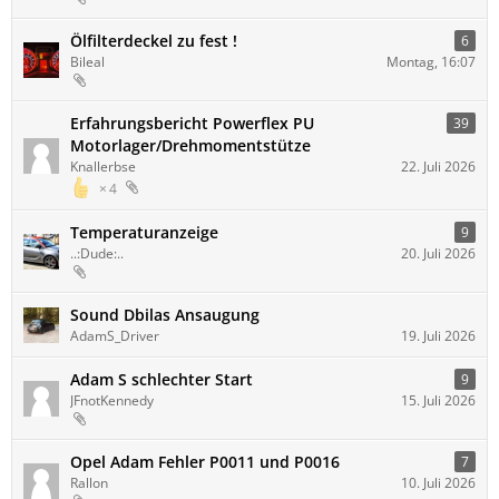
Ölfilterdeckel zu fest !
6
Bileal
Montag, 16:07
Erfahrungsbericht Powerflex PU
39
Motorlager/Drehmomentstütze
Knallerbse
22. Juli 2026
4
Temperaturanzeige
9
..:Dude:..
20. Juli 2026
Sound Dbilas Ansaugung
AdamS_Driver
19. Juli 2026
Adam S schlechter Start
9
JFnotKennedy
15. Juli 2026
Opel Adam Fehler P0011 und P0016
7
Rallon
10. Juli 2026