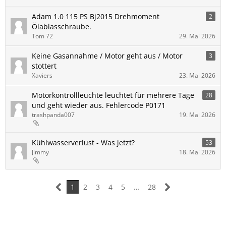
Adam 1.0 115 PS Bj2015 Drehmoment
2
Ölablasschraube.
Tom 72
29. Mai 2026
Keine Gasannahme / Motor geht aus / Motor
3
stottert
Xaviers
23. Mai 2026
Motorkontrollleuchte leuchtet für mehrere Tage
28
und geht wieder aus. Fehlercode P0171
trashpanda007
19. Mai 2026
Kühlwasserverlust - Was jetzt?
53
Jimmy
18. Mai 2026
1
2
3
4
5
…
28