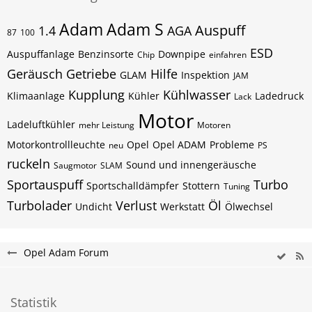
Adam
Adam S
Auspuff
1.4
AGA
87
100
ESD
Auspuffanlage
Benzinsorte
Downpipe
Chip
einfahren
Geräusch
Getriebe
Hilfe
GLAM
Inspektion
JAM
Kupplung
Kühlwasser
Klimaanlage
Kühler
Ladedruck
Lack
Motor
Ladeluftkühler
mehr Leistung
Motoren
Motorkontrollleuchte
Opel
Opel ADAM
Probleme
neu
PS
ruckeln
Sound und innengeräusche
Saugmotor
SLAM
Sportauspuff
Turbo
Sportschalldämpfer
Stottern
Tuning
Turbolader
Verlust
Öl
Undicht
Werkstatt
Ölwechsel
Opel Adam Forum
Statistik