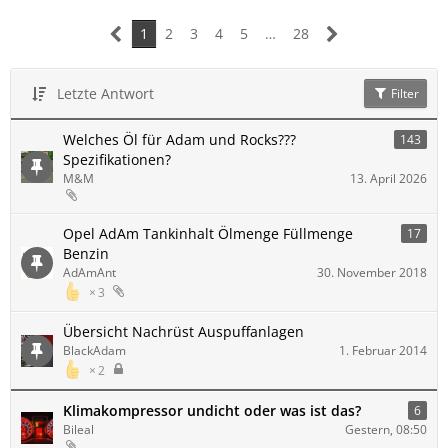
1
2
3
4
5
…
28
Letzte Antwort
Filter
Welches Öl für Adam und Rocks???
143
Spezifikationen?
M&M
13. April 2026
Opel AdAm Tankinhalt Ölmenge Füllmenge
17
Benzin
AdAmAnt
30. November 2018
3
Übersicht Nachrüst Auspuffanlagen
BlackAdam
1. Februar 2014
2
Klimakompressor undicht oder was ist das?
6
Bileal
Gestern, 08:50