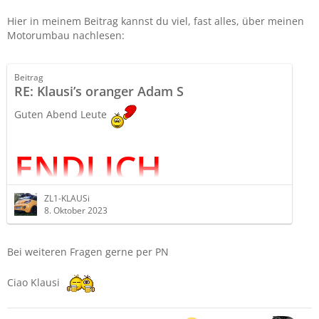
Hier in meinem Beitrag kannst du viel, fast alles, über meinen
Motorumbau nachlesen:
Beitrag
RE: Klausi’s oranger Adam S
Guten Abend Leute
ENDLICH
ZL1-KLAUSi
nach über 4 Jahren der Planung, Emails schreiben,
8. Oktober 2023
telefonieren, persönlich vor Ort besprechen, Corona,
Lieferproblemen, hoffen, bangen, nahe am
Nervenzusammenbruch sein, usw., habe ich nun meine
Bei weiteren Fragen gerne per PN
„große“ Leistungssteigerung von Dbilas bekommen…
Ciao Klausi