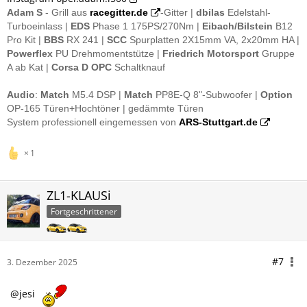
Adam S
- Grill aus
racegitter.de
-Gitter |
dbilas
Edelstahl-
Turboeinlass |
EDS
Phase 1 175PS/270Nm |
E
ibach/Bilstein
B12
Pro Kit |
BBS
RX 241 |
SCC
Spurplatten 2X15mm VA, 2x20mm HA |
Powerflex
PU Drehmomentstütze |
Friedrich Motorsport
Gruppe
A ab Kat |
Corsa D OPC
Schaltknauf
Audio
:
Match
M5.4 DSP |
Match
PP8E-Q 8"-Subwoofer |
Option
OP-165 Türen+Hochtöner | gedämmte Türen
System professionell eingemessen von
ARS-Stuttgart.de
1
ZL1-KLAUSi
Fortgeschrittener
#7
3. Dezember 2025
jesi