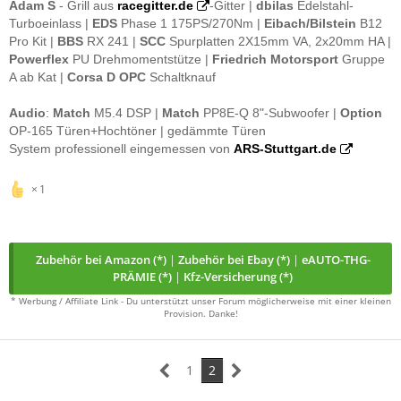
Adam S
- Grill aus
racegitter.de
-Gitter |
dbilas
Edelstahl-
Turboeinlass |
EDS
Phase 1 175PS/270Nm |
E
ibach/Bilstein
B12
Pro Kit |
BBS
RX 241 |
SCC
Spurplatten 2X15mm VA, 2x20mm HA |
Powerflex
PU Drehmomentstütze |
Friedrich Motorsport
Gruppe
A ab Kat |
Corsa D OPC
Schaltknauf
Audio
:
Match
M5.4 DSP |
Match
PP8E-Q 8"-Subwoofer |
Option
OP-165 Türen+Hochtöner | gedämmte Türen
System professionell eingemessen von
ARS-Stuttgart.de
1
Zubehör bei Amazon (*)
|
Zubehör bei Ebay (*)
|
eAUTO-THG-
PRÄMIE (*)
|
Kfz-Versicherung (*)
* Werbung / Affiliate Link - Du unterstützt unser Forum möglicherweise mit einer kleinen
Provision. Danke!
1
2