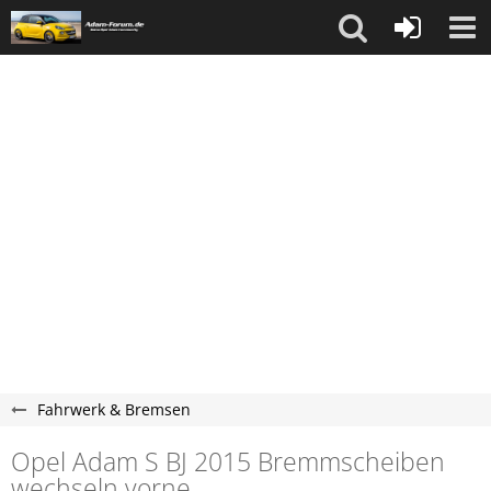
Fahrwerk & Bremsen
Opel Adam S BJ 2015 Bremmscheiben
wechseln vorne