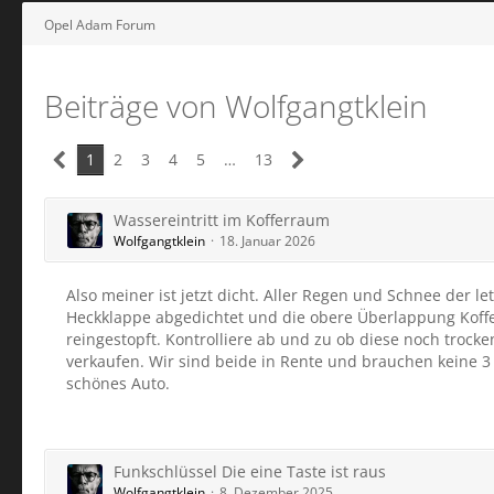
Opel Adam Forum
Beiträge von Wolfgangtklein
1
2
3
4
5
…
13
Wassereintritt im Kofferraum
Wolfgangtklein
18. Januar 2026
Also meiner ist jetzt dicht. Aller Regen und Schnee der l
Heckklappe abgedichtet und die obere Überlappung Koffe
reingestopft. Kontrolliere ab und zu ob diese noch troc
verkaufen. Wir sind beide in Rente und brauchen keine 3 
schönes Auto.
Funkschlüssel Die eine Taste ist raus
Wolfgangtklein
8. Dezember 2025