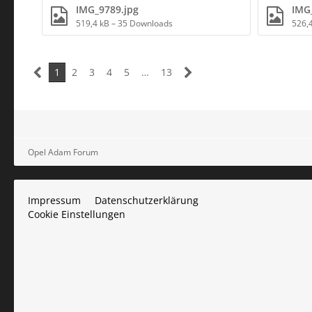
IMG_9789.jpg
IMG
519,4 kB – 35 Downloads
526,
1
2
3
4
5
…
13
Opel Adam Forum
Impressum
Datenschutzerklärung
Cookie Einstellungen