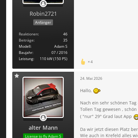
Robin2721
Anfänger
Reaktionen
46
Beiträge
35
Modell
Adam S
Baujahr
07 / 2016
Leistung
110 kW (150 PS)
4
24. Mai 2026
Hallo,
Nach ein sehr schönen Tag 
Tollen Tag gewesen , schö
( "nur" 29° Grad laut App
alter Mann
Da wir jetzt diesen Platz be
Wie auch in Krefeld alles w
License to fly Adam S