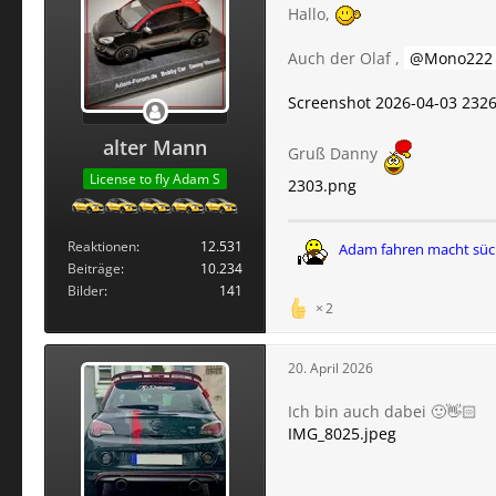
Hallo,
Auch der Olaf ,
Mono222
Screenshot 2026-04-03 232
alter Mann
Gruß Danny
License to fly Adam S
2303.png
Reaktionen
12.531
Adam fahren macht süc
Beiträge
10.234
Bilder
141
2
20. April 2026
Ich bin auch dabei 🙂👋🏻
IMG_8025.jpeg