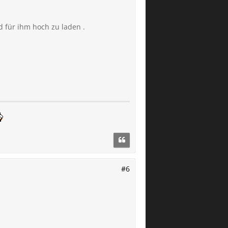
d für ihm hoch zu laden .
#6