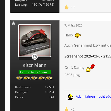
Leistung
110 kW (150 PS)
3
7. März 2026
Hallo,
Auch Genehmigt bzw mit da
Screenshot 2026-03-07 215
alter Mann
Gruß Danny
License to fly Adam S
2303.png
Reaktionen
12.531
Beiträge
10.234
Adam fahren macht süc
Bilder
141
2