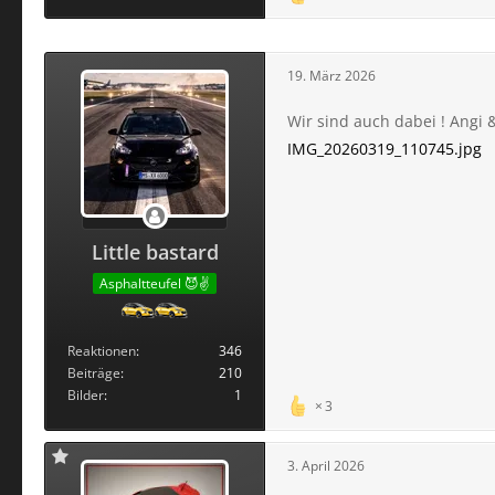
19. März 2026
Wir sind auch dabei ! Angi
IMG_20260319_110745.jpg
Little bastard
Asphaltteufel 😈✌️
Reaktionen
346
Beiträge
210
Bilder
1
3
3. April 2026