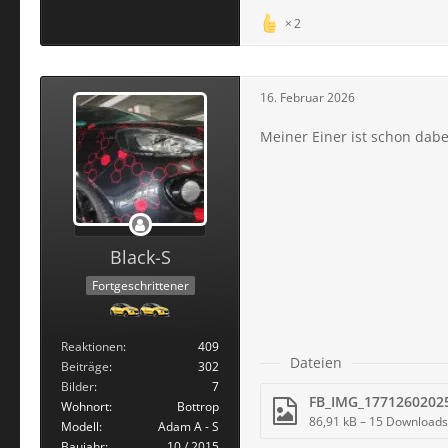
2
16. Februar 2026
Meiner Einer ist schon dab
Black-S
Fortgeschrittener
Reaktionen
409
Dateien
Beiträge
302
Bilder
7
FB_IMG_17712602025
Wohnort
Bottrop
86,91 kB – 15 Downloads
Modell
Adam A - S
Baujahr
10 / 2015