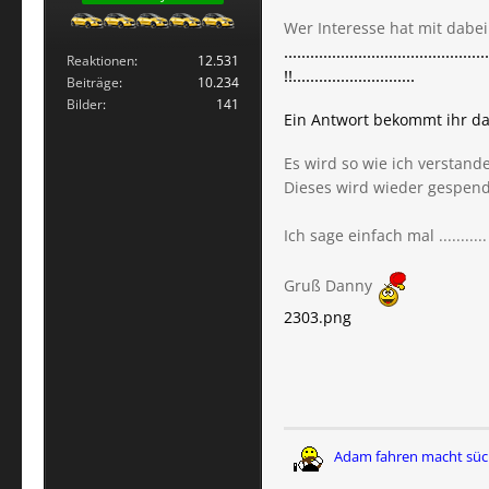
Wer Interesse hat mit dabei
................................
Reaktionen
12.531
!!............................
Beiträge
10.234
Bilder
141
Ein Antwort bekommt ihr da
Es wird so wie ich verstand
Dieses wird wieder gespen
Ich sage einfach mal ..........
Gruß Danny
2303.png
Adam fahren macht süc