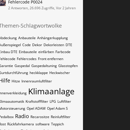
Fehlercode P0024
2 Antworten, 26.696 Zugriffe, Vor 2 Jahren
Themen-Schlagwortwolke
Abdeckung
Anbauteile
Anhängerkupplung
Außenspiegel
Code
Dekor
Dekorleisten
DTE
Einbau DTE
Einbauteile
einfärben
Farbcode
Fehlecode
Fehlercodes
Front entfernen
Garantie
Gaspedal
Gaspedaltuning
Glasstopfen
Gurtdurchführung
heckklappe
Heckwischer
Hilfe
Hitze
Innenraumluftfilter
Klimaanlage
Innenverkleidung
Klimaautomatik
Kraftstofffilter
LPG
Luftfilter
Motorsteuerung
Opel ADAM
Opel Adam S
Radio
Pedalbox
Recarositze
Reinluftfilter
Rost
Rückfahrkamera
software
Teppich