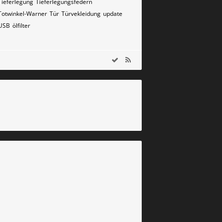
Tieferlegung
Tieferlegungsfedern
Totwinkel-Warner
Tür
Türvekleidung
update
USB
ölfilter
m